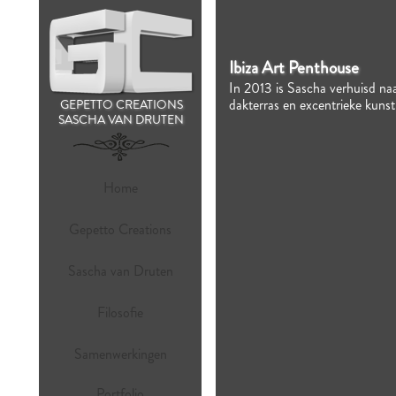
Ibiza Art Penthouse
In 2013 is Sascha verhuisd naa
dakterras en excentrieke kunst
GEPETTO CREATIONS
SASCHA VAN DRUTEN
Home
Gepetto Creations
Sascha van Druten
Filosofie
Samenwerkingen
Portfolio